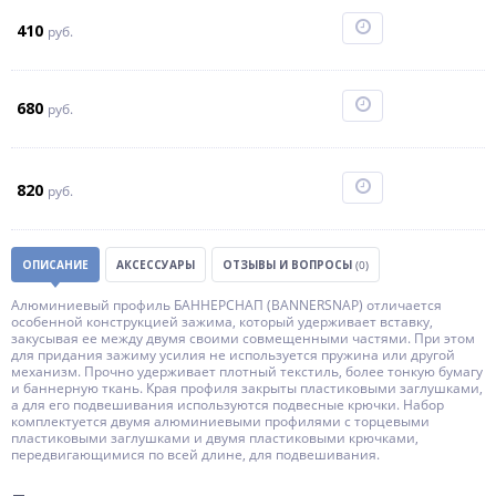
410
руб.
680
руб.
820
руб.
ОПИСАНИЕ
АКСЕССУАРЫ
ОТЗЫВЫ И ВОПРОСЫ
(0)
Алюминиевый профиль БАННЕРСНАП (BANNERSNAP) отличается
особенной конструкцией зажима, который удерживает вставку,
закусывая ее между двумя своими совмещенными частями. При этом
для придания зажиму усилия не используется пружина или другой
механизм. Прочно удерживает плотный текстиль, более тонкую бумагу
и баннерную ткань. Края профиля закрыты пластиковыми заглушками,
а для его подвешивания используются подвесные крючки. Набор
комплектуется двумя алюминиевыми профилями с торцевыми
пластиковыми заглушками и двумя пластиковыми крючками,
передвигающимися по всей длине, для подвешивания.