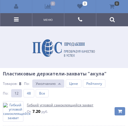
0
0
0
МЕНЮ
Пластиковые держатели-захваты "акула"
8
Товаров:
По
:
Умолчанию
Цене
Рейтингу
По
:
12
48
Все
Гибкий угловой самоклеящийся захват
7.20
От
руб.