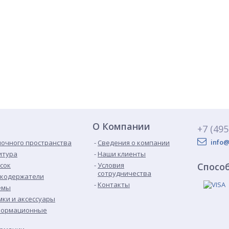
О Компании
+7 (495
info@
лочного пространства
Сведения о компании
итура
Наши клиенты
сок
Условия
Спосо
сотрудничества
икодержатели
Контакты
емы
ки и аксессуары
формационные