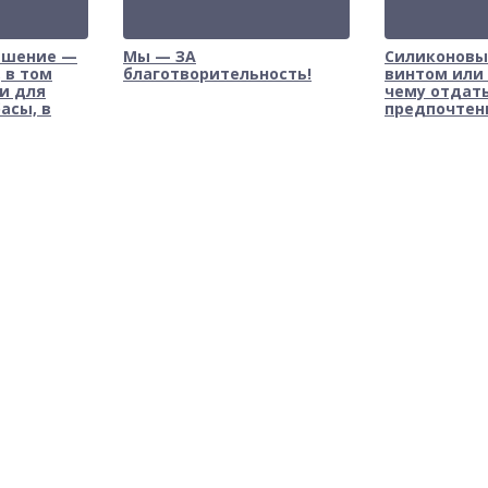
ешение —
Мы — ЗА
Силиконовы
 в том
благотворительность!
винтом или
и для
чему отдат
асы, в
предпочтен