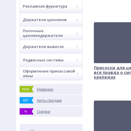
Рекламная фурнитура
Держатели ценников
Полочные
ценникодержатели
Держатели вывесок
Подвесные системы
Присоски для ц
Оформление прикассовой
вся правда о с
зоны
крепежах
Новинки
NEW
Хиты продаж
ХИТ
Скидки
%