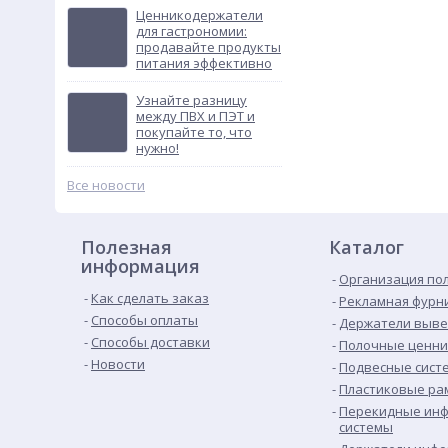
Ценникодержатели
для гастрономии:
продавайте продукты
питания эффективно
Узнайте разницу
между ПВХ и ПЭТ и
покупайте то, что
нужно!
Все новости
Полезная
Каталог
информация
Организация по
Как сделать заказ
Рекламная фурн
Способы оплаты
Держатели выве
Способы доставки
Полочные ценн
Новости
Подвесные сист
Пластиковые рам
Перекидные ин
системы