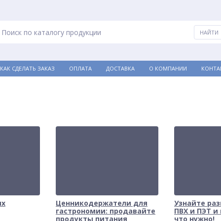
КАК СДЕЛАТЬ ЗАКАЗ
ОПЛАТА
ДОСТАВКА
О КОМПАНИИ
КОНТА
ых
Ценникодержатели для
Узнайте ра
гастрономии: продавайте
ПВХ и ПЭТ и
продукты питания
что нужно!