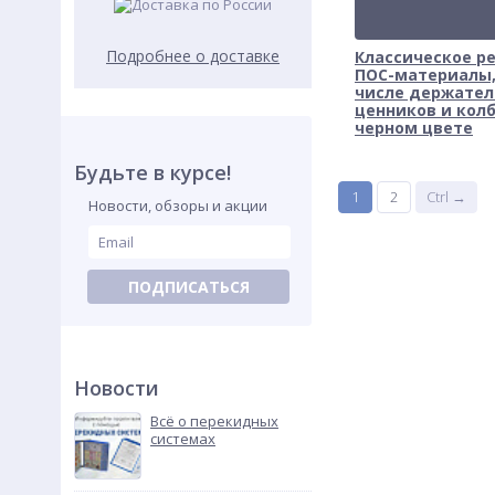
Подробнее о доставке
Классическое р
ПОС-материалы,
числе держател
ценников и колб
черном цвете
Будьте в курсе!
1
2
Ctrl →
Новости, обзоры и акции
ПОДПИСАТЬСЯ
Новости
Всё о перекидных
системах