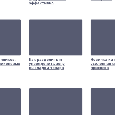
эффективно
енников:
Как разделить и
Новинка кат
иликоновых
упорядочить зону
усиленная 
выкладки товара
присоска