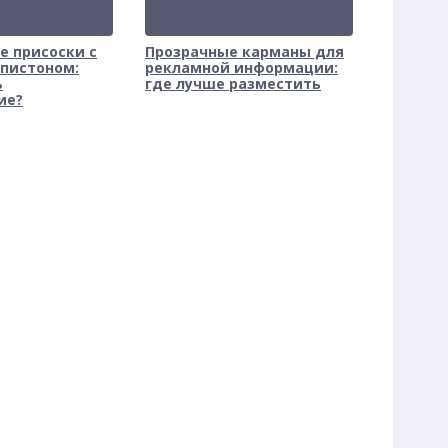
е присоски с
Прозрачные карманы для
 пистоном:
рекламной информации:
ь
где лучше разместить
ие?