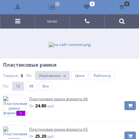
0
0
0
МЕНЮ
Пластиковые рамки
8
Товаров:
По
:
Умолчанию
Цене
Рейтингу
По
:
12
48
Все
Пластиковая рамка формата А6
24.80
От
руб.
%
Пластиковая рамка формата А5
25.20
От
руб.