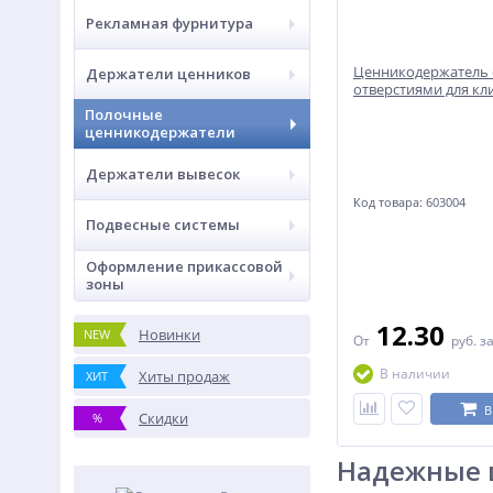
Рекламная фурнитура
Ценникодержатель 
Держатели ценников
отверстиями для кл
Полочные
ценникодержатели
Держатели вывесок
Код товара: 603004
Подвесные системы
Оформление прикассовой
зоны
12.30
Новинки
NEW
От
руб.
з
В наличии
Хиты продаж
ХИТ
В
Скидки
%
Надежные 