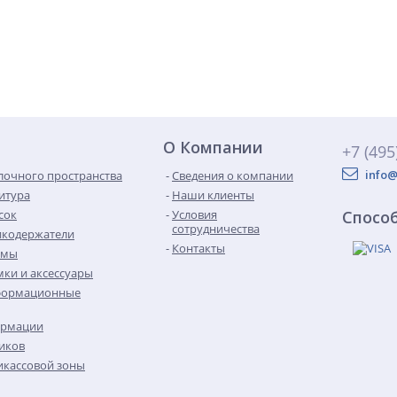
О Компании
+7 (495
info@
лочного пространства
Сведения о компании
итура
Наши клиенты
сок
Условия
Спосо
сотрудничества
икодержатели
Контакты
емы
ки и аксессуары
формационные
ормации
иков
кассовой зоны