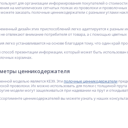
ользуют для организации информирования покупателей о стоимости и
ления на металлических сетчатых полках из проволоки и проволочных
 можете заказать полочные ценникодержатели с разными углами накл
еменный дизайн этих приспособлений легко адаптируется к разным 
не отвлекают внимание потребителя от товара, а с помощью цветны
я легко устанавливается на основе благодаря тому, что один край пр
 способ презентации информации, который может быть использован в
лочных корзинах.
аметры ценникодержателя
енной моделью является KE39. Эти
полочные ценникодержатели
предн
ской проволоки. Их можно использовать для полки с толщиной прута от
ругие модели могут защелкиваться при надевании на прут и откидыват
ассортименте ценникодержателей вы можете узнать у наших консультан