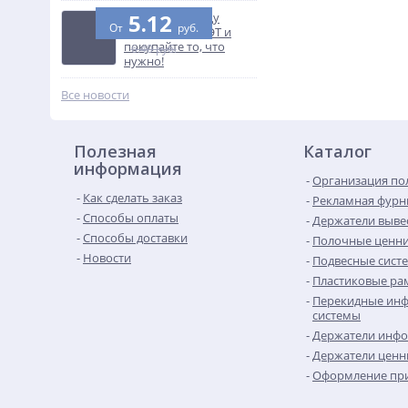
5.12
Узнайте разницу
От
руб.
между ПВХ и ПЭТ и
покупайте то, что
6.40 руб.
нужно!
Все новости
Полезная
Каталог
информация
Организация по
Как сделать заказ
Рекламная фурн
Способы оплаты
Держатели выве
Способы доставки
Полочные ценн
Новости
Подвесные сист
Пластиковые рам
Перекидные ин
системы
Держатели инф
Держатели ценн
Оформление при