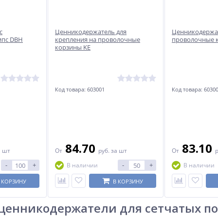
с
Ценникодержатель для
Ценникодержа
ипс DBH
крепления на проволочные
проволочные 
корзины KE
Код товара: 603001
Код товара: 6030
84.70
83.10
а шт
От
руб.
за шт
От
-
+
-
+
В наличии
В наличии
 КОРЗИНУ
В КОРЗИНУ
ценникодержатели для сетчатых п