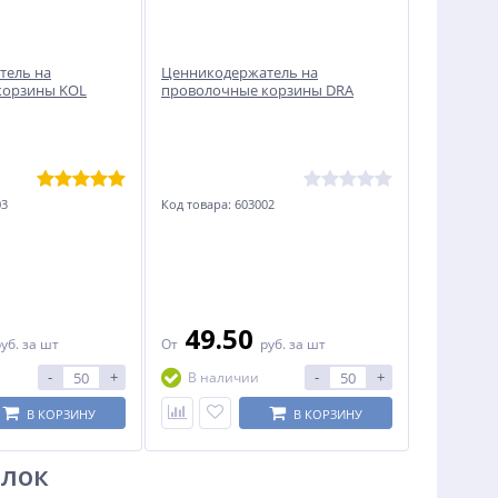
тель на
Ценникодержатель на
корзины KOL
проволочные корзины DRA
03
Код товара: 603002
49.50
руб.
за шт
От
руб.
за шт
-
+
-
+
В наличии
В КОРЗИНУ
В КОРЗИНУ
олок