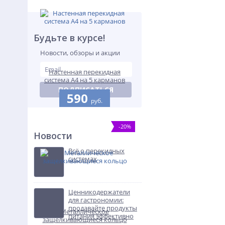
Будьте в курсе!
Новости, обзоры и акции
Настенная перекидная
система А4 на 5 карманов
ПОДПИСАТЬСЯ
590
руб.
-20%
Новости
Всё о перекидных
системах
Ценникодержатели
для гастрономии:
продавайте продукты
Металлическое
питания эффективно
защелкивающиеся кольцо