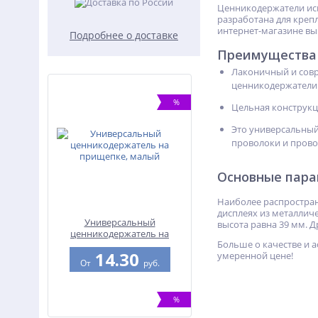
Ценникодержатели исп
разработана для креп
интернет-магазине вы
Подробнее о доставке
Преимущества
Лаконичный и совр
ценникодержатели 
%
Цельная конструкци
Это универсальный
проволоки и прово
Основные пар
Наиболее распростран
дисплеях из металличе
Универсальный
высота равна 39 мм. Д
ценникодержатель на
Больше о качестве и 
прищепке, малый
14.30
умеренной цене!
От
руб.
%