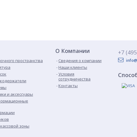
О Компании
+7 (495
info@
лочного пространства
Сведения о компании
итура
Наши клиенты
сок
Условия
Спосо
сотрудничества
икодержатели
Контакты
емы
ки и аксессуары
формационные
ормации
иков
кассовой зоны