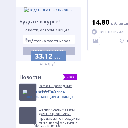
14.80
Будьте в курсе!
руб.
за ш
Новости, обзоры и акции
Нет в наличии
Подставка пластиковая
П
ПОДПИСАТЬСЯ
33.12
руб.
41.40 руб.
Новости
-20%
Всё о перекидных
системах
Ценникодержатели
для гастрономии:
продавайте продукты
питания эффективно
Металлическое