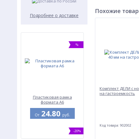
Похожие това
Подробнее о доставке
%
Комплект ДЕЛИ с но
на гастроемкость
Пластиковая рамка
формата А6
24.80
От
руб.
Код товара: 902002
-20%