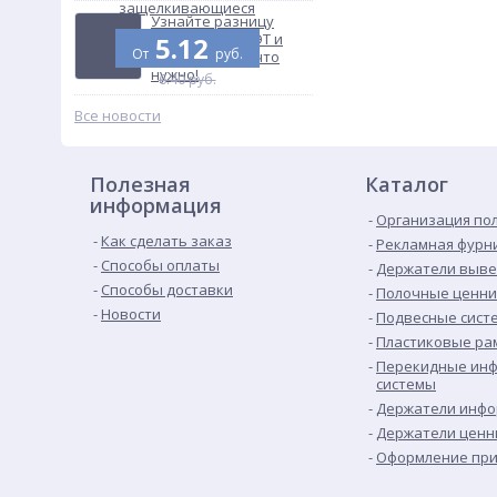
защелкивающиеся
Узнайте разницу
кольцо
между ПВХ и ПЭТ и
5.12
От
руб.
покупайте то, что
нужно!
6.40 руб.
Все новости
Полезная
Каталог
информация
Организация по
Как сделать заказ
Рекламная фурн
Способы оплаты
Держатели выве
Способы доставки
Полочные ценн
Новости
Подвесные сист
Пластиковые рам
Перекидные ин
системы
Держатели инф
Держатели ценн
Оформление при