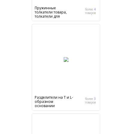
Пружинные
более
4
толкатели товара,
товаров
толкатели для
сигарет
Разделители на Т и L-
более
3
образном
товаров
основании