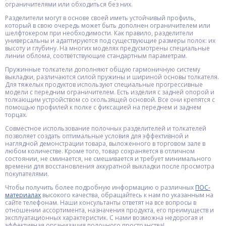
ограничителями или обходиться без них.
Разделители могут в основе своей иметь устойчивый профиль,
который в свою очередь может быть дополнен ограничителем или
шелфтокером при необходимости. Как правило, разделители
универсальны и адаптируются под существующие размеры полок: их
высоту и глубину. На многих моделях предусмотрены специальные
линии облома, соответствующие стандартным параметрам.
Пружинные толкатели дополняют общую гармоничную систему
выкладки, различаются силой пружины и шириной основы толкателя.
Для тяжелых продуктов используют специальные прогрессивные
модели с передним ограничителем. Есть изделия с задней опорой и
толкающим устройством со скользящей основой. Все они крепятся с
помощью профилей к полке с фиксацией на переднем и заднем
торцах.
Совместное использование полочных разделителей и толкателей
позволяет создать оптимальные условия для эффективной и
наглядной демонстрации товара, выложенного в торговом зале в
любом количестве. Кроме того, товар сохраняется в отличном
состоянии, не сминается, не смешивается и требует минимального
времени для восстановления аккуратной выкладки после просмотра
покупателями.
Чтобы получить более подробную информацию о различных
ПОС-
материалах
высокого качества, обращайтесь к нам по указанным на
сайте телефонам. Наши консультанты ответят на все вопросы в
отношении ассортимента, назначения продукта, его преимуществ и
эксплуатационных характеристик. С нами возможна недорогая и
эффективная организация полочного пространства!