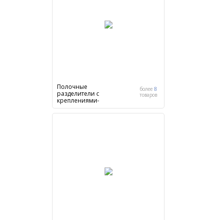
Полочные
более
8
разделители с
товаров
креплениями-
замками