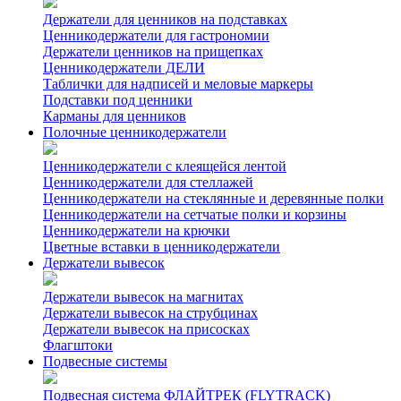
Держатели для ценников на подставках
Ценникодержатели для гастрономии
Держатели ценников на прищепках
Ценникодержатели ДЕЛИ
Таблички для надписей и меловые маркеры
Подставки под ценники
Карманы для ценников
Полочные ценникодержатели
Ценникодержатели с клеящейся лентой
Ценникодержатели для стеллажей
Ценникодержатели на стеклянные и деревянные полки
Ценникодержатели на сетчатые полки и корзины
Ценникодержатели на крючки
Цветные вставки в ценникодержатели
Держатели вывесок
Держатели вывесок на магнитах
Держатели вывесок на струбцинах
Держатели вывесок на присосках
Флагштоки
Подвесные системы
Подвесная система ФЛАЙТРЕК (FLYTRACK)