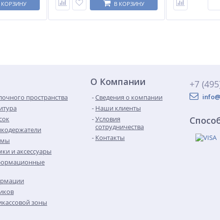
 КОРЗИНУ
В КОРЗИНУ
О Компании
+7 (495
info@
лочного пространства
Сведения о компании
итура
Наши клиенты
сок
Условия
Спосо
сотрудничества
икодержатели
Контакты
емы
ки и аксессуары
формационные
ормации
иков
кассовой зоны