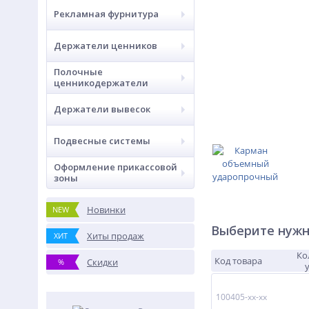
Рекламная фурнитура
Держатели ценников
Полочные
ценникодержатели
Держатели вывесок
Подвесные системы
Оформление прикассовой
зоны
Новинки
NEW
Выберите нужн
Хиты продаж
ХИТ
Ко
Код товара
Скидки
%
100405-xx-xx