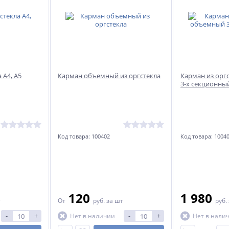
 А4, А5
Карман объемный из оргстекла
Карман из орг
3-х секционны
Код товара: 100402
Код товара: 10040
120
1 980
т
От
руб.
за шт
руб.
-
+
-
+
Нет в наличии
Нет в нали