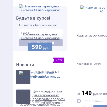
Будьте в курсе!
Новости, обзоры и акции
Настенная перекидная
Карман из оргстекла
система А4 на 5 карманов
ПОДПИСАТЬСЯ
590
руб.
-20%
Новости
Код товара: 100404
Всё о перекидных
системах
140
Ценникодержатели
От
руб.
за ш
для гастрономии:
продавайте продукты
Металлическое
Нет в наличии
питания эффективно
защелкивающиеся кольцо