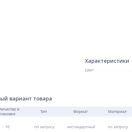
Характеристики
Цвет
ый вариант товара
личество в
Тип
Формат
Материал
упаковке
10
по запросу
нестандартный
по запросу