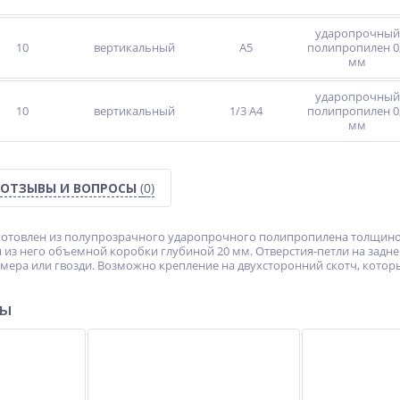
ударопрочный
10
вертикальный
А5
полипропилен 0
мм
ударопрочный
10
вертикальный
1/3 А4
полипропилен 0
мм
ОТЗЫВЫ И ВОПРОСЫ
(0)
отовлен из полупрозрачного ударопрочного полипропилена толщиной 
 из него объемной коробки глубиной 20 мм. Отверстия-петли на задн
мера или гвозди. Возможно крепление на двухсторонний скотч, котор
ры