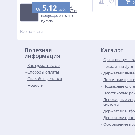
В
5.12
Узнайте разницу
От
руб.
между ПВХ и ПЭТ и
покупайте то, что
6.40 руб.
нужно!
Все новости
Полезная
Каталог
информация
Организация по
Как сделать заказ
Рекламная фурн
Способы оплаты
Держатели выве
Способы доставки
Полочные ценн
Новости
Подвесные сист
Пластиковые рам
Перекидные ин
системы
Держатели инф
Держатели ценн
Оформление при