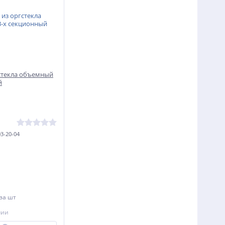
стекла объемный
й
3-20-04
за шт
чии