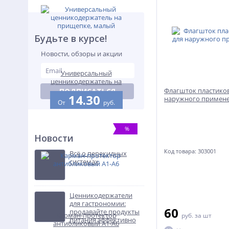
Будьте в курсе!
Новости, обзоры и акции
Универсальный
ценникодержатель на
прищепке, малый
Флагшток пластико
ПОДПИСАТЬСЯ
14.30
наружного примен
От
руб.
%
Новости
Код товара: 303001
Всё о перекидных
системах
Ценникодержатели
для гастрономии:
60
продавайте продукты
Карман-протектор
руб.
за шт
питания эффективно
антибликовый А1-А6