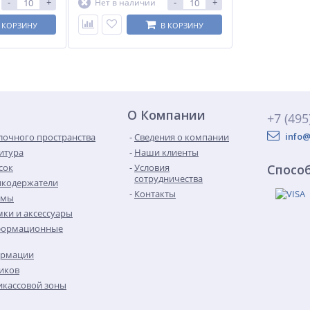
-
+
-
+
Нет в наличии
 КОРЗИНУ
В КОРЗИНУ
О Компании
+7 (495
info@
лочного пространства
Сведения о компании
итура
Наши клиенты
сок
Условия
Спосо
сотрудничества
икодержатели
Контакты
емы
ки и аксессуары
формационные
ормации
иков
кассовой зоны