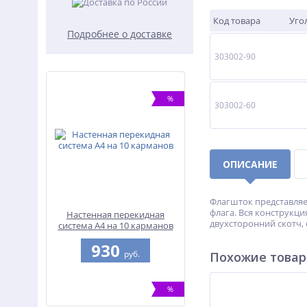
Код товара
Уго
Подробнее о доставке
303002-90
%
303002-60
ОПИСАНИЕ
Флагшток представляе
флага. Вся конструкц
Настенная перекидная
двухсторонний скотч,
система А4 на 10 карманов
930
руб.
Похожие това
%