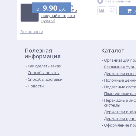
Нет в наличии
9.90
Узнайте разницу
От
руб.
между ПВХ и ПЭТ и
В
покупайте то, что
нужно!
Все новости
Полезная
Каталог
информация
Организация по
Как сделать заказ
Рекламная фурн
Способы оплаты
Держатели выве
Способы доставки
Полочные ценн
Новости
Подвесные сист
Пластиковые рам
Перекидные ин
системы
Держатели инф
Держатели ценн
Оформление при