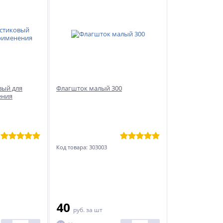
вый для
Флагшток малый 300
ения
Код товара: 303003
40
руб.
за шт