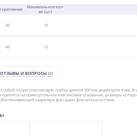
Минимальное кол-
л крепления
во (шт)
90
10
60
10
ОТЗЫВЫ И ВОПРОСЫ
(0)
т собой полую пластиковую трубку длиной 500 мм диаметром 8 мм. В т
ия крепится на прямоугольное пластиковое основание, размеры которо
 обеспечивающий надежную фиксацию флагштока на стене.
ры