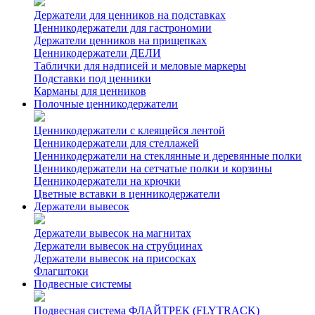
Держатели для ценников на подставках
Ценникодержатели для гастрономии
Держатели ценников на прищепках
Ценникодержатели ДЕЛИ
Таблички для надписей и меловые маркеры
Подставки под ценники
Карманы для ценников
Полочные ценникодержатели
Ценникодержатели с клеящейся лентой
Ценникодержатели для стеллажей
Ценникодержатели на стеклянные и деревянные полки
Ценникодержатели на сетчатые полки и корзины
Ценникодержатели на крючки
Цветные вставки в ценникодержатели
Держатели вывесок
Держатели вывесок на магнитах
Держатели вывесок на струбцинах
Держатели вывесок на присосках
Флагштоки
Подвесные системы
Подвесная система ФЛАЙТРЕК (FLYTRACK)