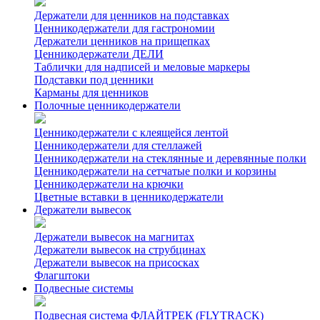
Держатели для ценников на подставках
Ценникодержатели для гастрономии
Держатели ценников на прищепках
Ценникодержатели ДЕЛИ
Таблички для надписей и меловые маркеры
Подставки под ценники
Карманы для ценников
Полочные ценникодержатели
Ценникодержатели с клеящейся лентой
Ценникодержатели для стеллажей
Ценникодержатели на стеклянные и деревянные полки
Ценникодержатели на сетчатые полки и корзины
Ценникодержатели на крючки
Цветные вставки в ценникодержатели
Держатели вывесок
Держатели вывесок на магнитах
Держатели вывесок на струбцинах
Держатели вывесок на присосках
Флагштоки
Подвесные системы
Подвесная система ФЛАЙТРЕК (FLYTRACK)