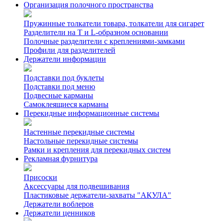
Организация полочного пространства
Пружинные толкатели товара, толкатели для сигарет
Разделители на Т и L-образном основании
Полочные разделители с креплениями-замками
Профили для разделителей
Держатели информации
Подставки под буклеты
Подставки под меню
Подвесные карманы
Самоклеящиеся карманы
Перекидные информационные системы
Настенные перекидные системы
Настольные перекидные системы
Рамки и крепления для перекидных систем
Рекламная фурнитура
Присоски
Аксессуары для подвешивания
Пластиковые держатели-захваты "АКУЛА"
Держатели воблеров
Держатели ценников