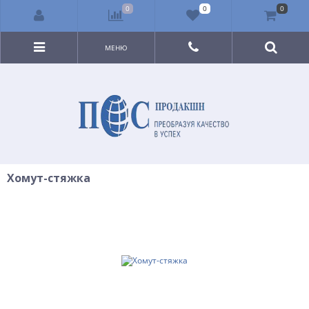
0
0
0
МЕНЮ
Хомут-стяжка