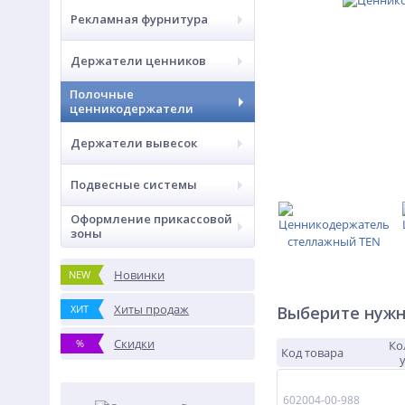
Рекламная фурнитура
Держатели ценников
Полочные
ценникодержатели
Держатели вывесок
Подвесные системы
Оформление прикассовой
зоны
Новинки
NEW
Хиты продаж
ХИТ
Выберите нужн
Скидки
%
Ко
Код товара
602004-00-988