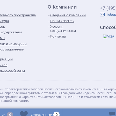
О Компании
+7 (495
info@
лочного пространства
Сведения о компании
итура
Наши клиенты
сок
Условия
Спосо
сотрудничества
икодержатели
Контакты
емы
ки и аксессуары
формационные
ормации
иков
кассовой зоны
 и характеристики товаров носят исключительно ознакомительный харак
й, определенной пунктом 2 статьи 437 Гражданского кодекса Российской 
нформации о характеристиках товаров, их наличия и стоимости связывай
и нашей компании.
0
0
ние
Отложенные