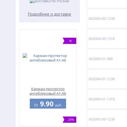
Подробнее о доставке
602004-00-1238
602004-00-1318
%
602004-01-988
602004-01-1238
Карман-протектор
антибликовый А1-А6
602004-01-1318
9.90
От
руб.
602005-00-1238
-20%