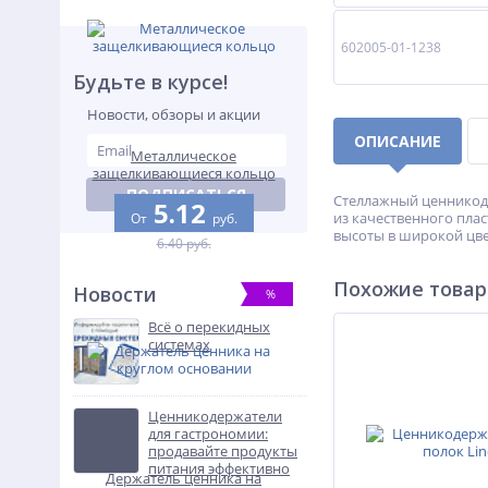
602005-01-1238
Будьте в курсе!
Новости, обзоры и акции
ОПИСАНИЕ
Металлическое
защелкивающиеся кольцо
ПОДПИСАТЬСЯ
Стеллажный ценникоде
5.12
из качественного пла
От
руб.
высоты в широкой цве
6.40 руб.
Похожие това
Новости
%
Всё о перекидных
системах
Ценникодержатели
для гастрономии:
продавайте продукты
питания эффективно
Держатель ценника на