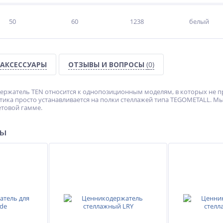
50
60
1238
белый
АКСЕССУАРЫ
ОТЗЫВЫ И ВОПРОСЫ
(0)
ржатель TEN относится к однопозиционным моделям, в которых не пр
стика просто устанавливается на полки стеллажей типа TEGOMETALL. 
товой гамме.
ры