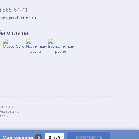
) 585-64-41
pos-production.ru
бы оплаты
тер и не
Федерации.
тесь,
0
Моя корзина
0
ОФОРМИТЬ
руб.