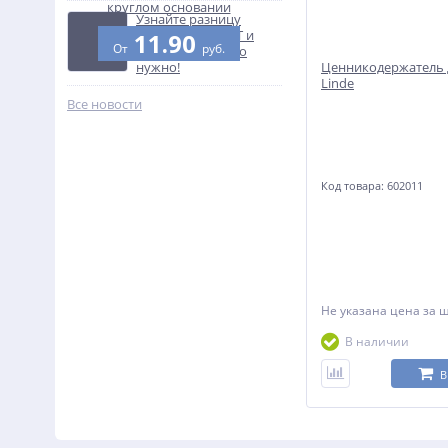
круглом основании
Узнайте разницу
между ПВХ и ПЭТ и
11.90
От
руб.
покупайте то, что
нужно!
Ценникодержатель 
Linde
Все новости
Код товара: 602011
Не указана цена
за 
В наличии
В