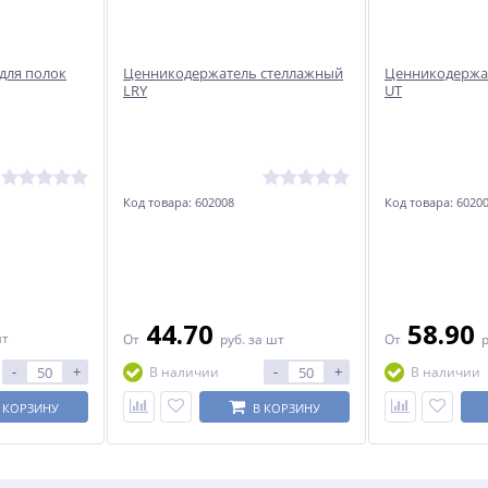
для полок
Ценникодержатель стеллажный
Ценникодержа
LRY
UT
Код товара: 602008
Код товара: 6020
44.70
58.90
шт
От
руб.
за шт
От
-
+
-
+
В наличии
В наличии
 КОРЗИНУ
В КОРЗИНУ