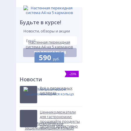
Будьте в курсе!
Новости, обзоры и акции
Настенная перекидная
система А4 на 5 карманов
ПОДПИСАТЬСЯ
590
руб.
-20%
Новости
Всё о перекидных
системах
Ценникодержатели
для гастрономии:
продавайте продукты
Металлическое
питания эффективно
защелкивающиеся кольцо