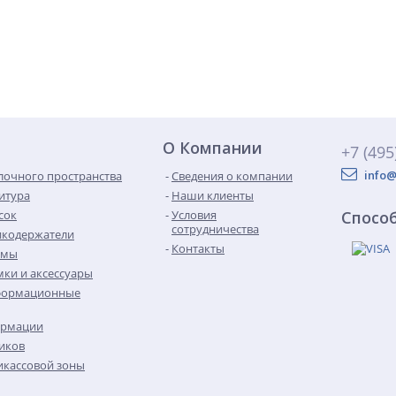
О Компании
+7 (495
info@
лочного пространства
Сведения о компании
итура
Наши клиенты
сок
Условия
Спосо
сотрудничества
икодержатели
Контакты
емы
ки и аксессуары
формационные
ормации
иков
кассовой зоны