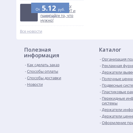
5.12
Узнайте разницу
От
руб.
между ПВХ и ПЭТ и
покупайте то, что
6.40 руб.
нужно!
Все новости
Полезная
Каталог
информация
Организация по
Как сделать заказ
Рекламная фурн
Способы оплаты
Держатели выве
Способы доставки
Полочные ценн
Новости
Подвесные сист
Пластиковые рам
Перекидные ин
системы
Держатели инф
Держатели ценн
Оформление при