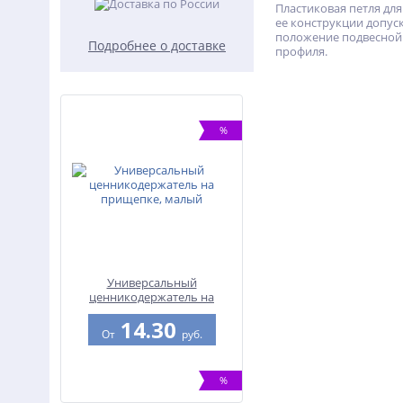
Пластиковая петля дл
ее конструкции допус
положение подвесной к
Подробнее о доставке
профиля.
%
Универсальный
ценникодержатель на
прищепке, малый
14.30
От
руб.
%