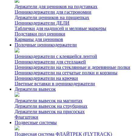
Держатели для ценников на подставках
Ценникодержатели для гастрономии
Держатели ценников на прищепках
Ценникодержатели ДЕЛИ
Таблички для надписей и меловые маркеры
Подставки под ценники
Карманы для ценников
Полочные ценникодержатели
Ценникодержатели с клеящейся лентой
Ценникодержатели для стеллажей
Ценникодержатели на стеклянные и деревянные полки
Ценникодержатели на сетчатые полки и корзины
Ценникодержатели на крючки
Цветные вставки в ценникодержатели
Держатели вывесок
Держатели вывесок на магнитах
Держатели вывесок на струбцинах
Держатели вывесок на присосках
Флагштоки
Подвесные системы
Подвесная система ФЛАЙТРЕК (FLYTRACK)