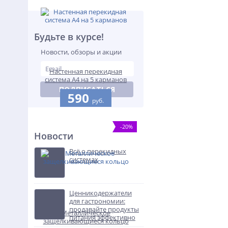
Будьте в курсе!
Новости, обзоры и акции
Настенная перекидная
система А4 на 5 карманов
ПОДПИСАТЬСЯ
590
руб.
-20%
Новости
Всё о перекидных
системах
Ценникодержатели
для гастрономии:
продавайте продукты
Металлическое
питания эффективно
защелкивающиеся кольцо