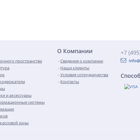
О Компании
+7 (495
info@
очного пространства
Сведения о компании
итура
Наши клиенты
сок
Условия сотрудничества
Спосо
кодержатели
Контакты
емы
ки и аксессуары
ормационные системы
рмации
иков
кассовой зоны