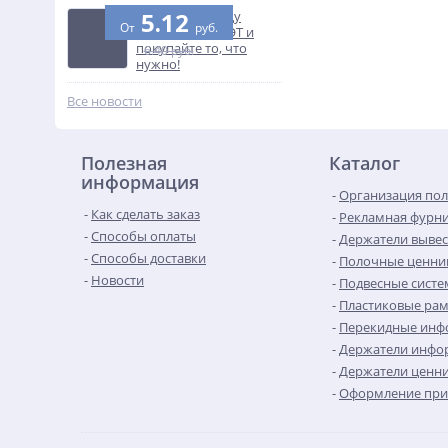
5.12
Узнайте разницу
От
руб.
между ПВХ и ПЭТ и
покупайте то, что
6.40 руб.
нужно!
Все новости
Полезная
Каталог
информация
Организация пол
Как сделать заказ
Рекламная фурн
Способы оплаты
Держатели выве
Способы доставки
Полочные ценни
Новости
Подвесные сист
Пластиковые рам
Перекидные инф
Держатели инфо
Держатели ценн
Оформление при