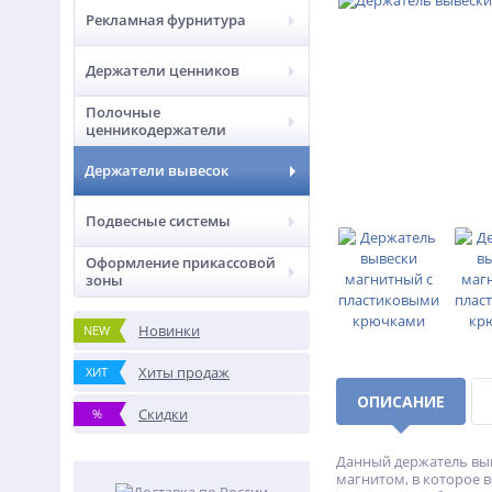
Рекламная фурнитура
Держатели ценников
Полочные
ценникодержатели
Держатели вывесок
Подвесные системы
Оформление прикассовой
зоны
Новинки
NEW
Хиты продаж
ХИТ
ОПИСАНИЕ
Скидки
%
Данный держатель выв
магнитом, в которое 