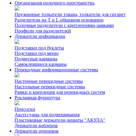
Организация полочного пространства
Пружинные толкатели товара, толкатели для сигарет
Разделители на Т и L-образном основании
Полочные разделители с креплениями-замками
Профили для разделителей
Держатели информации
Подставки под буклеты
Подставки под меню
Подвесные карманы
Самоклеящиеся карманы
Перекидные информационные системы
Настенные перекидные системы
Настольные перекидные системы
Рамки и крепления для перекидных систем
Рекламная фурнитура
Присоски
Аксессуары для подвешивания
Пластиковые держатели-захваты "АКУЛА"
Держатели воблеров
Держатели ценников