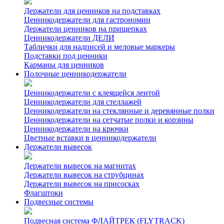
Держатели для ценников на подставках
Ценникодержатели для гастрономии
Держатели ценников на прищепках
Ценникодержатели ДЕЛИ
Таблички для надписей и меловые маркеры
Подставки под ценники
Карманы для ценников
Полочные ценникодержатели
Ценникодержатели с клеящейся лентой
Ценникодержатели для стеллажей
Ценникодержатели на стеклянные и деревянные полки
Ценникодержатели на сетчатые полки и корзины
Ценникодержатели на крючки
Цветные вставки в ценникодержатели
Держатели вывесок
Держатели вывесок на магнитах
Держатели вывесок на струбцинах
Держатели вывесок на присосках
Флагштоки
Подвесные системы
Подвесная система ФЛАЙТРЕК (FLYTRACK)