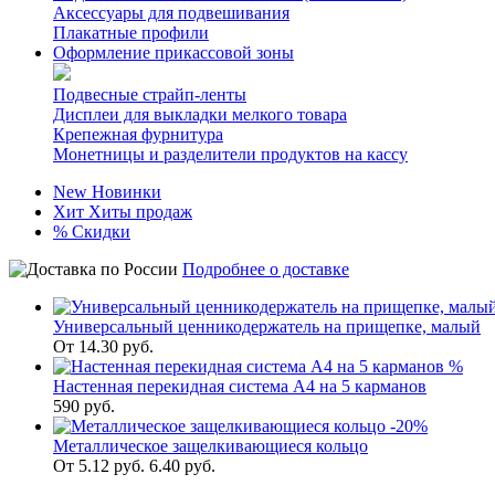
Аксессуары для подвешивания
Плакатные профили
Оформление прикассовой зоны
Подвесные страйп-ленты
Дисплеи для выкладки мелкого товара
Крепежная фурнитура
Монетницы и разделители продуктов на кассу
New
Новинки
Хит
Хиты продаж
%
Скидки
Подробнее о доставке
Универсальный ценникодержатель на прищепке, малый
От
14.30
руб.
%
Настенная перекидная система А4 на 5 карманов
590
руб.
-20%
Металлическое защелкивающиеся кольцо
От
5.12
руб.
6.40 руб.