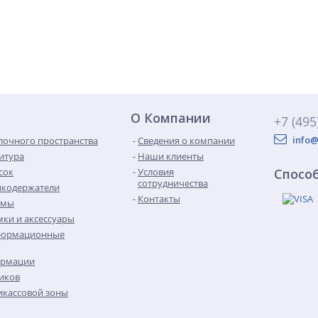
О Компании
+7 (495
info@
лочного пространства
Сведения о компании
итура
Наши клиенты
сок
Условия
Спосо
сотрудничества
икодержатели
Контакты
емы
ки и аксессуары
формационные
ормации
иков
кассовой зоны