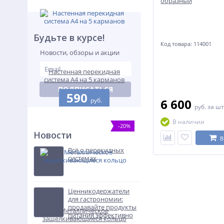
образный
Будьте в курсе!
Код товара: 114001
Новости, обзоры и акции
Настенная перекидная
система А4 на 5 карманов
ПОДПИСАТЬСЯ
590
руб.
6 600
руб.
за шт
В наличии
-20%
Новости
В
Всё о перекидных
системах
Ценникодержатели
для гастрономии:
продавайте продукты
Металлическое
питания эффективно
защелкивающиеся кольцо