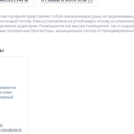
клик-профиля представляет собой алюминиевую раму из защелкивающ
е на новый постер. Рама установлена на устойчивую основу из алюмин
ования аудитории. Размещается как внутри помещения, так и снаруж
вые прозрачные протекторы, защищающие постер от преждевременног
ры
из
-профиля A-