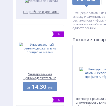
Подробнее о доставке
Штендер с рамами из 
вставку и заменить е
рекламы или информир
монтажа и антиблико
односторонней.
%
Похожие това
Универсальный
ценникодержатель на
прищепке, малый
14.30
От
руб.
Штендер с рамами 
%
алюминиевого клик