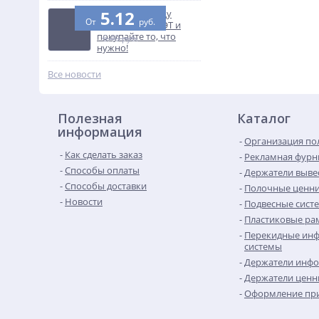
5.12
Узнайте разницу
От
руб.
между ПВХ и ПЭТ и
покупайте то, что
6.40 руб.
нужно!
Все новости
Полезная
Каталог
информация
Организация по
Как сделать заказ
Рекламная фурн
Способы оплаты
Держатели выве
Способы доставки
Полочные ценн
Новости
Подвесные сист
Пластиковые рам
Перекидные ин
системы
Держатели инф
Держатели ценн
Оформление при